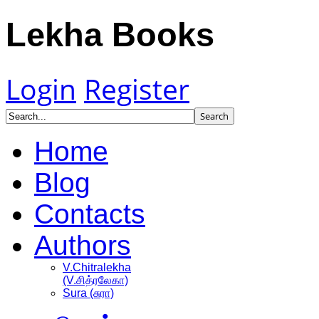
Lekha Books
Login
Register
Home
Blog
Contacts
Authors
V.Chitralekha
(V.சித்ரலேகா)
Sura (சுரா)