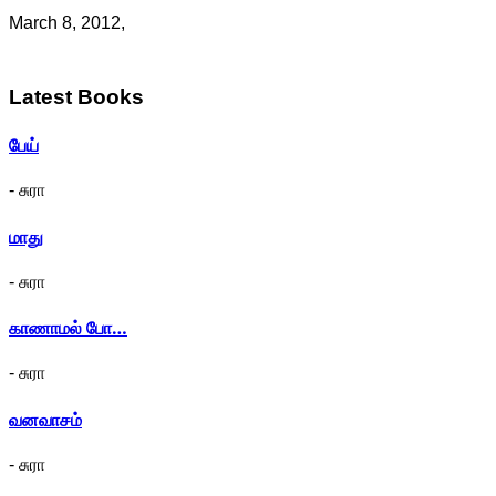
March 8, 2012,
Latest
Books
பேய்
- சுரா
மாது
- சுரா
காணாமல் போ…
- சுரா
வனவாசம்
- சுரா