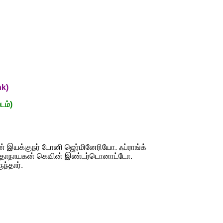
nk)
டம்)
ன் இயக்குநர் டோனி ஜெர்மினேரியோ. ஃப்ராங்க்
் கதாநாயகன் கெவின் இண்டர்டொனாட்டோ.
ந்தார்.