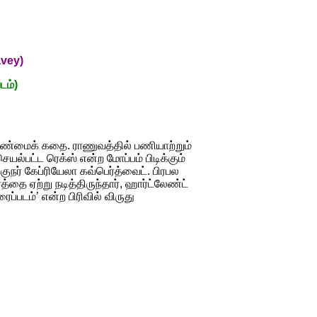
vey)
டம்)
 உண்மைக் கதை. ராணுவத்தில் பணியாற்றும்
ல்பட்ட ரெக்ஸ் என்ற மோப்பம் பிடிக்கும்
ுநர் கேப்ரியேலா கவ்பெர்த்வைட். பிரபல
்தை ஏற்று நடித்திருந்தார், ஹார்ட்லேண்ட்
படம்’ என்ற பிரிவில் விருது