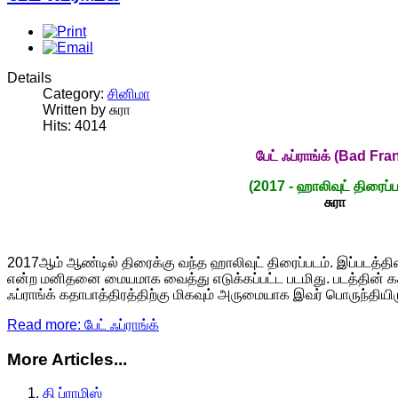
Details
Category:
சினிமா
Written by சுரா
Hits: 4014
பேட் ஃப்ராங்க்
(Bad Fra
(2017 - ஹாலிவுட் திரைப்ப
சுரா
2017
ஆம் ஆண்டில் திரைக்கு வந்த ஹாலிவுட் திரைப்படம். இப்படத்தி
என்ற மனிதனை மையமாக வைத்து எடுக்கப்பட்ட படமிது. படத்தின
ஃப்ராங்க் கதாபாத்திரத்திற்கு மிகவும் அருமையாக இவர் பொருந்தியிரு
Read more: பேட் ஃப்ராங்க்
More Articles...
தி ப்ராமிஸ்