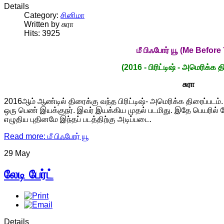
Details
Category:
சினிமா
Written by சுரா
Hits: 3925
மீ
பிஃபோர்
யூ
(Me Before
(2016 - பிரிட்டிஷ் - அமெரிக்க த
சுரா
2016
ஆம் ஆண்டில் திரைக்கு வந்த பிரிட்டிஷ்- அமெரிக்க திரைப்படம்.
ஒரு பெண் இயக்குநர். இவர் இயக்கிய முதல் படமிது. இதே பெயரி
எழுதிய புதினமே இந்தப் படத்திற்கு அடிப்படை.
Read more: மீ பிஃபோர் யூ
29 May
லேடி பேர்ட்
Details