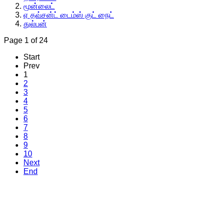
மூன்லைட்
ஏ தவ்சன்ட் டைம்ஸ் குட் நைட்
துல்பன்
Page 1 of 24
Start
Prev
1
2
3
4
5
6
7
8
9
10
Next
End