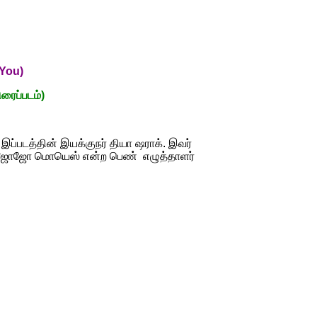
 You)
ிரைப்படம்)
 இப்படத்தின் இயக்குநர் தியா ஷராக். இவர்
ல் ஜோஜோ மொயெஸ் என்ற பெண் எழுத்தாளர்