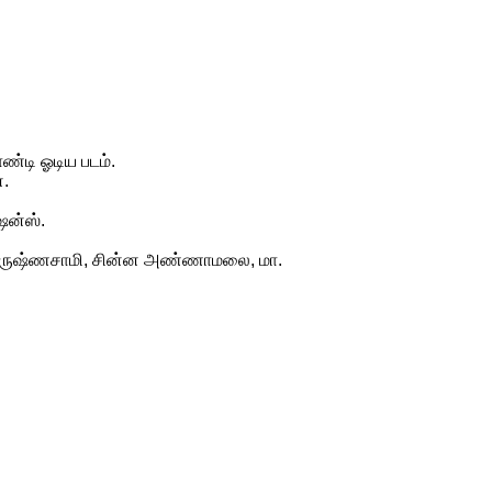
ண்டி ஓடிய படம்.
்.
ஷன்ஸ்.
 கிருஷ்ணசாமி, சின்ன அண்ணாமலை, மா.