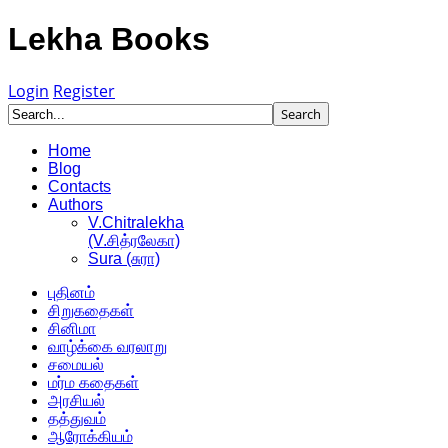
Lekha Books
Login
Register
Home
Blog
Contacts
Authors
V.Chitralekha
(V.சித்ரலேகா)
Sura (சுரா)
புதினம்
சிறுகதைகள்
சினிமா
வாழ்க்கை வரலாறு
சமையல்
மர்ம கதைகள்
அரசியல்
தத்துவம்
ஆரோக்கியம்