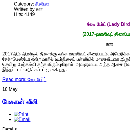
Category:
சினிமா
Written by சுரா
Hits: 4149
லேடி பேர்ட்
(Lady Bird
(2017-ஹாலிவுட் திரைப்ப
சுரா
2017
ஆம் ஆண்டில் திரைக்கு வந்த ஹாலிவுட் திரைப்படம். அமெரிக்க
சேக்ரமென்டோ என்ற ஊரில் உயர்நிலைப் பள்ளியில் மாணவியாக இருக்கு
சென்று மேற்கல்வி கற்க விரும்புகிறாள். அவளுடைய அந்த ஆசை
இந்தப் படம் எடுக்கப்பட்டிருக்கிறது.
Read more: லேடி பேர்ட்
18 May
மேகான் லீவி
Details