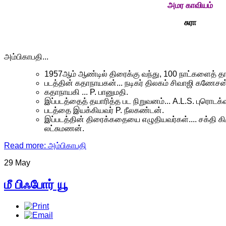
அமர காவியம்
சுரா
அ
ம்பிகாபதி...
1957ஆம் ஆண்டில் திரைக்கு வந்து, 100 நாட்களைத் தா
படத்தின் கதாநாயகன்... நடிகர் திலகம் சிவாஜி கணேசன
கதாநாயகி ... P. பானுமதி.
இப்படத்தைத் தயாரித்த பட நிறுவனம்... A.L.S. புரொடக்‌
படத்தை இயக்கியவர் P. நீலகண்டன்.
இப்படத்தின் திரைக்கதையை எழுதியவர்கள்.... சக்தி
லட்சுமணன்.
Read more: அம்பிகாபதி
29 May
மீ பிஃபோர் யூ