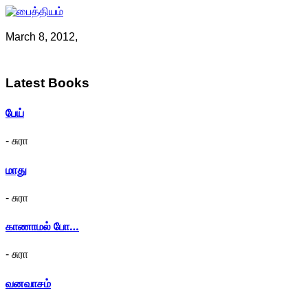
March 8, 2012,
Latest
Books
பேய்
- சுரா
மாது
- சுரா
காணாமல் போ…
- சுரா
வனவாசம்