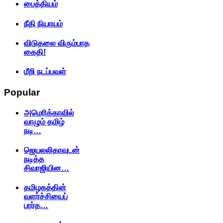
பைத்தியம்
நீதி நியாயம்
விடுதலை விரும்பாத
கைதி!
மீறி நடப்பவள்
Popular
அமெரிக்காவில்
வாழும் தமிழ்
நடி…
ஜெயலலிதாவுடன்
நடித்த
சிவாஜியின…
தமிழகத்தின்
வளர்ச்சியைப்
பார்த…