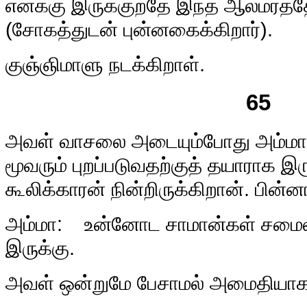
எனக்கு இருக்குறதே இந்த ஆலமரத்
(சோகத்துடன் புன்னகைக்கிறார்).
குஞ்ஞிமாளு நடக்கிறாள்.
65
அ
வள் வாசலை அடையும்போது அம்மா,
மூவரும் புறப்படுவதற்குத் தயாராக இரு
கூலிக்காரன் நின்றிருக்கிறான். பின்ன
அம்மா: உன்னோட சாமான்கள் சமை
இருக்கு.
அவள் ஒன்றுமே பேசாமல் அமைதியாக ந