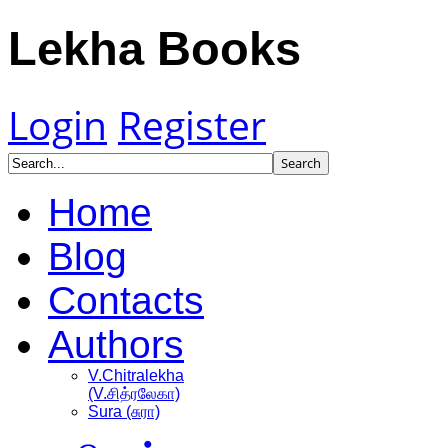
Lekha Books
Login
Register
Home
Blog
Contacts
Authors
V.Chitralekha
(V.சித்ரலேகா)
Sura (சுரா)