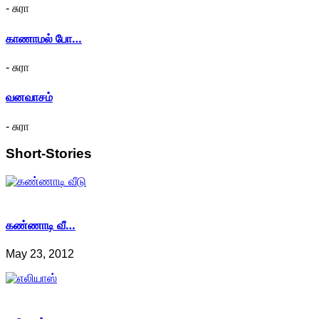
- சுரா
காணாமல் போ…
- சுரா
வனவாசம்
- சுரா
Short-Stories
கண்ணாடி வீ…
May 23, 2012