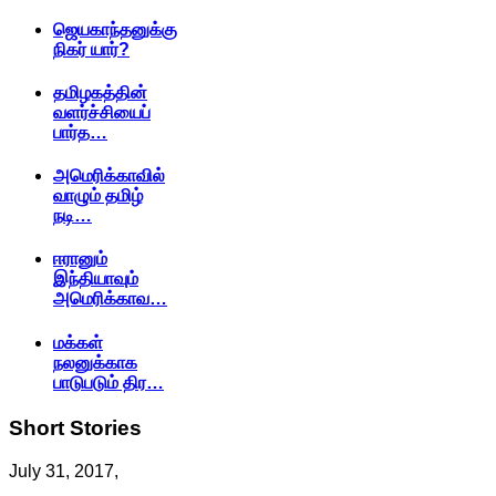
ஜெயகாந்தனுக்கு
நிகர் யார்?
தமிழகத்தின்
வளர்ச்சியைப்
பார்த…
அமெரிக்காவில்
வாழும் தமிழ்
நடி…
ஈரானும்
இந்தியாவும்
அமெரிக்காவ…
மக்கள்
நலனுக்காக
பாடுபடும் திர…
Short
Stories
July 31, 2017,