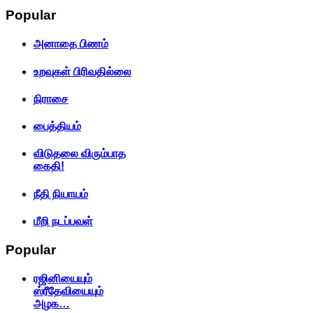
Popular
அனாதை பிணம்
உறவுகள் பிரிவதில்லை
நிராசை
பைத்தியம்
விடுதலை விரும்பாத
கைதி!
நீதி நியாயம்
மீறி நடப்பவள்
Popular
ரஜினியையும்
ஸ்ரீதேவியையும்
அழக…