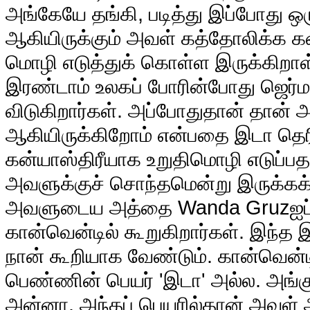
அங்கேயே தங்கி, படித்து இப்போது
ஆகியிருக்கும் அவள் கத்தோலிக்க கன
மொழி எடுத்துக் கொள்ள இருக்கிறாள
இரண்டாம் உலகப் போரின்போது ஜெர்மன
விடுகிறார்கள். அப்போதுதான் தான
ஆகியிருக்கிறோம் என்பதை இடா தெரி
கன்யாஸ்திரீயாக உறுதிமொழி எடுப்பதற்
அவளுக்குச் சொந்தமென்று இருக்கக்
அவளுடைய அத்தை Wanda Gruzஐப் போ
கான்வென்டில் கூறுகிறார்கள். இந்த
நான் கூறியாக வேண்டும். கான்வென்ட
பெண்ணின் பெயர் 'இடா' அல்ல. அங
அன்னா. அந்தப் பெயரில்தான் அவள் 