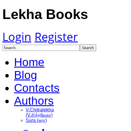
Lekha Books
Login
Register
Home
Blog
Contacts
Authors
V.Chitralekha
(V.சித்ரலேகா)
Sura (சுரா)