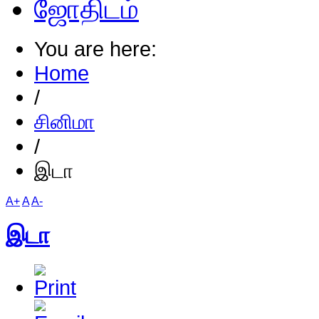
ஜோதிடம்
You are here:
Home
/
சினிமா
/
இடா
A+
A
A-
இடா