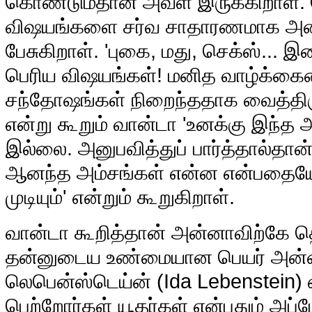
கொண்டும்தான் அவள் இருக்கிறாள். ச
விஷயங்களை சர்வ சாதாரணமாக அன
பேசுகிறாள். 'புகை, மது, செக்ஸ்... 
பெரிய விஷயங்கள்! மனித வாழ்க்கைய
சந்தோஷங்கள் நிறைந்ததாக வைத்தி
என்று கூறும் வான்டா 'உனக்கு இந்த
இல்லை. அனுபவித்துப் பார்த்தால்தான்
ஆனந்த அம்சங்கள் என்ன என்பதையே ந
முடியும்' என்றும் கூறுகிறாள்.
வான்டா கூறித்தான் அன்னாவிற்கே த
தன்னுடைய உண்மையான பெயர் அன்னா
லெபென்ஸ்டெய்ன் (Ida Lebenstein) 
பெற்றோர்கள் யூதர்கள் என்பதும் அப்