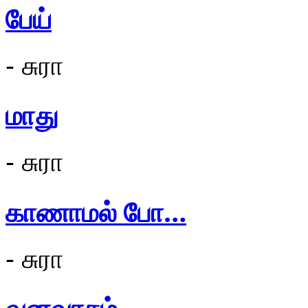
பேய்
- சுரா
மாது
- சுரா
காணாமல் போ…
- சுரா
வனவாசம்