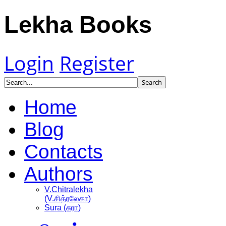
Lekha Books
Login
Register
Home
Blog
Contacts
Authors
V.Chitralekha
(V.சித்ரலேகா)
Sura (சுரா)