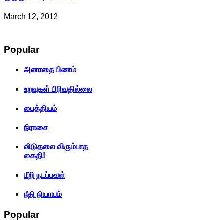
March 12, 2012
Popular
அனாதை பிணம்
உறவுகள் பிரிவதில்லை
பைத்தியம்
நிராசை
விடுதலை விரும்பாத
கைதி!
மீறி நடப்பவள்
நீதி நியாயம்
Popular