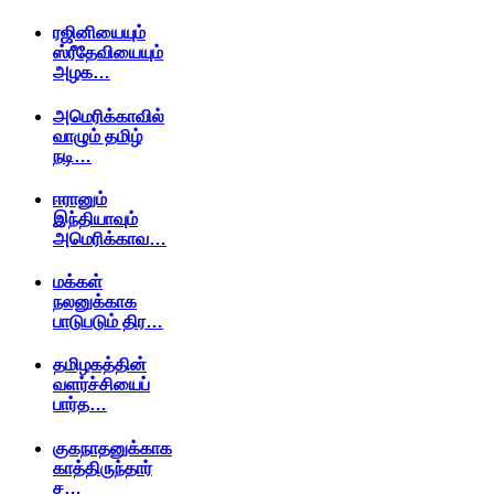
ரஜினியையும்
ஸ்ரீதேவியையும்
அழக…
அமெரிக்காவில்
வாழும் தமிழ்
நடி…
ஈரானும்
இந்தியாவும்
அமெரிக்காவ…
மக்கள்
நலனுக்காக
பாடுபடும் திர…
தமிழகத்தின்
வளர்ச்சியைப்
பார்த…
குகநாதனுக்காக
காத்திருந்தார்
ச…