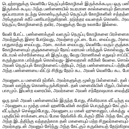
டெஹ்ரானுக்கு வெளியே நெருப்புக்கோழிகள் இருக்கக்கூடிய ஒரு பண
இருக்கக் கூடிய அந்த பண்ணையில் உயரமான கால்களையும் நீளமான
ஒய்யாரமாக நடந்து கொண்டிருக்கும் நெருப்புக் கோழிகளின் சத்தத்த
அங்குதான் கரீம் பணியாற்றுகிறான். நடுத்தர வயதைக் கொண்ட அவ
நெருப்பு கோழிகளைத் தவிர, அவனுக்கு வேறு உலகமே இல்லை.
வேலி போட்ட பண்ணைக்குள் வளரும் நெருப்பு கோழிகளை பிரச்னைகள்
அவற்றுக்கு இரை போடுவது, அவற்றை முட்டை போட வைப்பது, அவை 
பாதுகாத்து வைப்பது, அடை காக்க வைப்பது, வெளியே வரும் குஞ்சுக
கோழிகளையும் குஞ்சுகளையும் நோய் வராமல் பார்த்துக் கொள்வது
விடாமல் எச்சரிக்கையுடன் இருப்பது, வேறு பிராணிகள் எதுவும் சாப்ப
கருத்துமாக பார்த்துக் கொள்வது- இவைதான் கரீமின் வேலை. சொல்ல
அவன் நெருப்புக் கோழிகளைப் பற்றியும், அந்த பண்ணையைப் பற்றியு
அந்த பண்ணையை விட்டு சிறிது நேரம் கூட அவன் வெளியே கூட போக
அவனுடைய மனைவி நர்கீஸ். அவர்களுக்கு மூன்று பிள்ளைகள். தன் ம
அவன் வாழ்ந்து கொண்டிருக்கிறான். தன் மனைவியின் மீதும், பிள்ள
பாசமும். இயன்ற வரையில், அவர்களை அவன் சந்தோஷமாக வைத்திர
ஒரு நாள் அவன் பண்ணையில் இருந்த போது, சீக்கிரமாக வீட்டிற்கு 
- அவனுடைய மூத்த மகள் ஹனியேவின் காதில் பொருத்தும் கேட்கும்
வீட்டிற்குச் செல்லும்போது, அவனுடைய மகன் ஹுசைனும், பக்கத்து வீ
பகுதியில் சாக்கடையைப் போல தேங்கிக் கிடக்கும் நீரில் அந்த கேட்க
அந்த இடத்திற்கு வந்ததற்காக தன் மகனையும் மற்ற சிறுவர்களையும் க
அவர்களுடன் அவனும் சேர்ந்து அந்த கேட்கும் கருவியைத் தேடுகிறான்