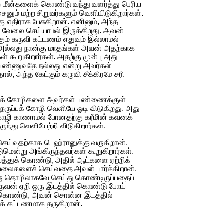
நிற மீன்களைக் கொண்டு வந்து வளர்த்து பெரிய
 மற்ற சிறுவர்களும் வெளியிடுகிறார்கள்.
 எதிராக பேசுகிறான். எனினும், அந்த
ாக வேலை செய்யாமல் இருக்கிறது. அவன்
ம் கருவி கட்டணம் எதுவும் இல்லாமல்
 அல்லது நான்கு மாதங்கள் அவன் அதற்காக
் கூறுகிறார்கள். அதற்கு முன்பு அது
ி பண்ணுவதே நல்லது என்று அவர்கள்
ல், அந்த கேட்கும் கருவி சீக்கிரமே சரி
ெருப்புக் கோழிகளை அவர்கள் பண்ணைக்குள்
ெருப்புக் கோழி வெளியே ஓடி விடுகிறது. அது
 கோழி காணாமல் போனதற்கு கரீமின் கவனக்
்து வெளியேற்றி விடுகிறார்கள்.
 செய்வதற்காக டெஹ்ரானுக்கு வருகிறான்.
ன்று அங்கிருந்தவர்கள் கூறுகிறார்கள்.
ைத்துக் கொண்டு, அதில் ஆட்களை ஏற்றிக்
் வேலைகளைச் செய்வதை அவன் பார்க்கிறான்.
ரு தொழிலாகவே செய்து கொண்டிருப்பதைப்
ஒருவன் ஏறி ஒரு இடத்தில் கொண்டு போய்
க் கொண்டு, அவன் சொன்ன இடத்தில்
் கட்டணமாக தருகிறான்.