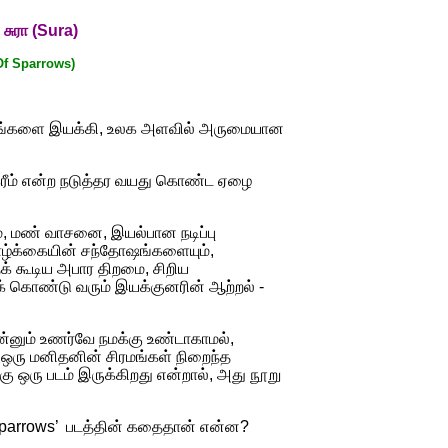
-
சுரா
(Sura)
Of Sparrows)
ப் படங்களை இயக்கி, உலக அளவில் அருமையான
 கரீம் என்ற நடுத்தர வயது கொண்ட ஏழை
ம், மண் வாசனை, இயல்பான நடிப்பு
வாழ்க்கையின் சந்தோஷங்களையும்,
க் கூடிய அபார திறமை, சிறிய
க் கொண்டு வரும் இயக்குனரின் ஆற்றல் -
என்னும் உணர்வே நமக்கு உண்டாகாமல்,
 ஒரு மனிதனின் சிரமங்கள் நிறைந்த
ு ஒரு படம் இருக்கிறது என்றால், அது நூறு
 sparrows’ படத்தின் கதைதான் என்ன?