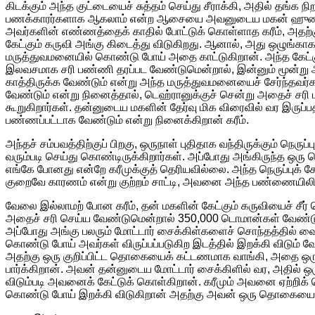
கிடக்கும் அந்த குட்டையைச் சுத்தம் செய்து சீராக்கி, அதில் தங்க 
பணக்காரர்களாக ஆகலாம் என்ற ஆசையை அவனுடைய மகன் ஹுசைனும்
அவர்களின் எண்ணத்தைக் காதில் போட்டுக் கொள்ளாத கரீம், அதற்கு
கேட்கும் கருவி அங்கு கிடைத்து விடுகிறது. ஆனால், அது ஒழுங்க
மருத்துவமனையில் கொண்டு போய் அதை காட்டுகிறான். அந்த கேட்கு
இலவசமாக சரி பண்ணி தரப்பட வேண்டுமென்றால், இன்னும் மூன்று
காத்திருக்க வேண்டும் என்று அந்த மருத்துவமனையைச் சேர்ந்தவர்கள
வேண்டும் என்று நினைத்தால், டெஹ்ரானுக்குச் சென்று அதைச் சர
கூறுகிறார்கள். தன்னுடைய மகளின் தேர்வு மிக விரைவில் வர இருப்பதா
பண்ணப்பட்டாக வேண்டும் என்று நினைக்கிறான் கரீம்.
அந்தச் சம்பவத்திற்குப் பிறகு, ஒருநாள் புதிதாக வந்திருக்கும் ந
வரும்படி செய்து கொண்டிருக்கிறார்கள். அப்போது அங்கிருந்த ஒரு ந
எங்கே போனது என்றே கரீமுக்குத் தெரியவில்லை. அந்த நெருப்புக்
குறைவே காரணம் என்று குற்றம் சாட்டி, அவனை அந்த பண்ணையிலிருந
வேலை இல்லாமற் போன கரீம், தன் மகளின் கேட்கும் கருவியைச் சீர்
அதைச் சரி செய்ய வேண்டுமென்றால் 350,000 டொமான்கள் வேண்டுமெ
அப்போது அங்கு பலரும் மோட்டார் சைக்கிள்களைச் சொந்தத்தில் வ
கொண்டு போய் அவர்கள் விருப்பப்படுகிற இடத்தில் இறக்கி விடும
அதற்கு ஒரு குறிப்பிட்ட தொகையைக் கட்டணமாக வாங்கி, அதை ஒ
பார்க்கிறான். அவன் தன்னுடைய மோட்டார் சைக்கிளில் வர, அதில் 
விடும்படி அவனைக் கேட்டுக் கொள்கிறான். கரீமும் அவனை ஏற்றி
கொண்டு போய் இறக்கி விடுகிறான் அதற்கு அவன் ஒரு தொகையைக