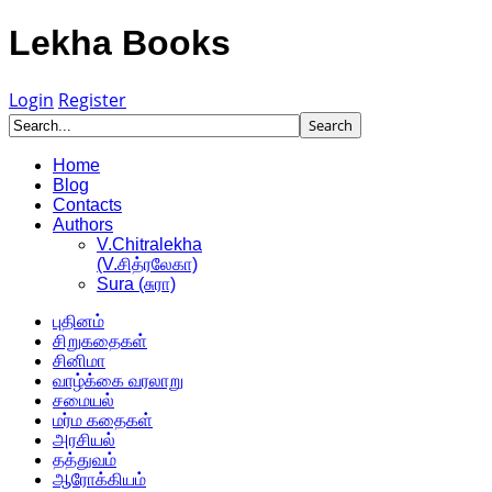
Lekha Books
Login
Register
Home
Blog
Contacts
Authors
V.Chitralekha
(V.சித்ரலேகா)
Sura (சுரா)
புதினம்
சிறுகதைகள்
சினிமா
வாழ்க்கை வரலாறு
சமையல்
மர்ம கதைகள்
அரசியல்
தத்துவம்
ஆரோக்கியம்