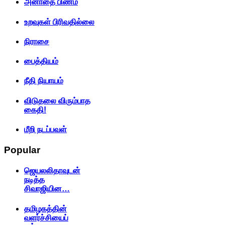
அனாதை பிணம்
உறவுகள் பிரிவதில்லை
நிராசை
பைத்தியம்
நீதி நியாயம்
விடுதலை விரும்பாத
கைதி!
மீறி நடப்பவள்
Popular
ஜெயலலிதாவுடன்
நடித்த
சிவாஜியின…
தமிழகத்தின்
வளர்ச்சியைப்