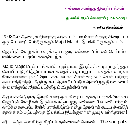
என்னை
கவர்ந்த
திரைப்படங்கள்
தி சாங்க் ஆஃப் ஸ்பேரோஸ் (The Song 
ஈரானிய திரைப்படம்
2008
ஆம் ஆண்டில் திரைக்கு வந்த படம். பல மிகச் சிறந்த திரை
ஒரு பெயரைப் பெற்றிருக்கும் Majid Majidi இயக்கியிருக்கும் படம்.
நெருப்புக் கோழிகள் வளரக் கூடிய ஒரு பண்ணையில் பணி செய்யும்
மனிதனைப் பற்றிய கதையே இது.
Majid Majidiயின் படங்களில் வழக்கமாக இருக்கக் கூடிய யதார்த்த
வெளிப்பாடு, வித்தியாசமான கதைக் கரு, மாறுபட்ட கதைக் களம், 
சோகங்களையும் உயிரோட்டத்துடன் காட்சிகளின் மூலம் வெளிப்படுத்த
கதாபாத்திரத்திடமிருந்து கூட ஆச்சரியப்படும் அளவிற்கு திறமையை
அனைத்துமே இந்தப் படத்திலும் இருக்கின்றன.
ஆரம்பத்திலிருந்து இறுதி வரை ஒரு திரைப்படத்தைப் பார்க்கிறோம் 
நெருப்புக் கோழிகள் இருக்கக் கூடிய ஒரு பண்ணையில் பணியாற்றும்
வாழ்க்கையையே நேரில் பார்க்கிறோம் என்று தோன்றக் கூடிய அளவிற்க
சதவிகிதம் அப்படத்தை இயக்கிய இயக்குனரின் முழு வெற்றிதானே!
சரி... அந்த அளவிற்கு சிறப்புத் தன்மைகள் கொண்ட ‘The song of