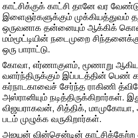
காட்சிக்குக் காட்சி தானே வர வேண்டு
இளைஞர்களுக்கும் முக்கியத்துவம் தந
ஒருவனாக தன்னையும் ஆக்கிக் கொண்ட
மம்மூட்டியின் நடைமுறை சிந்தனைக்கும
ஒரு பாராட்டு.
கோவா, எர்ணாகுளம், மூணாறு ஆகிய
வளர்ந்திருக்கும் இப்படத்தின் பெண் 
கர்நாடகாவைச் சேர்ந்த ராகிணி த்விவ
அஸ்ரானியும் நடித்திருக்கிறார்கள்.
விஜயராகவன், சித்திக், மாமுகோயா, 
படம் முழுக்க வருகிறார்கள்.
அஜயன் வின்சென்டின் காட்சிக்கேற்ற ல