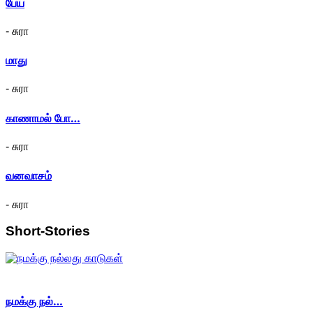
பேய்
- சுரா
மாது
- சுரா
காணாமல் போ…
- சுரா
வனவாசம்
- சுரா
Short-Stories
நமக்கு நல்…