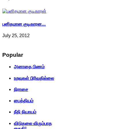
புனிதமான குடிகாரன…
July 25, 2012
Popular
அனாதை பிணம்
உறவுகள் பிரிவதில்லை
நிராசை
பைத்தியம்
நீதி நியாயம்
விடுதலை விரும்பாத
கைதி!