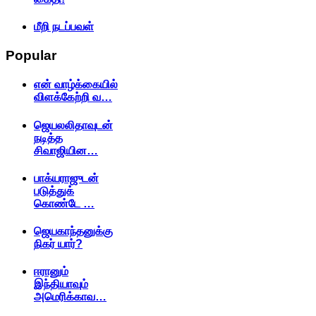
மீறி நடப்பவள்
Popular
என் வாழ்க்கையில்
விளக்கேற்றி வ…
ஜெயலலிதாவுடன்
நடித்த
சிவாஜியின…
பாக்யராஜுடன்
படுத்துக்
கொண்டே …
ஜெயகாந்தனுக்கு
நிகர் யார்?
ஈரானும்
இந்தியாவும்
அமெரிக்காவ…