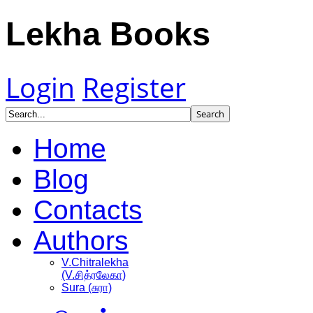
Lekha Books
Login
Register
Home
Blog
Contacts
Authors
V.Chitralekha
(V.சித்ரலேகா)
Sura (சுரா)