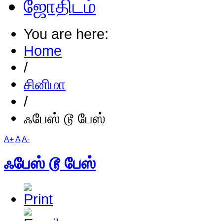
ஜோதிடம்
You are here:
Home
/
சினிமா
/
ஃபேஸ் டூ பேஸ்
A+
A
A-
ஃபேஸ் டூ பேஸ்