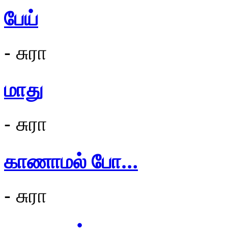
பேய்
- சுரா
மாது
- சுரா
காணாமல் போ…
- சுரா