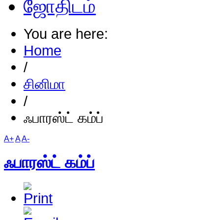
ஜோதிடம்
You are here:
Home
/
சினிமா
/
ஃபாரஸ்ட் கம்ப்
A+
A
A-
ஃபாரஸ்ட் கம்ப்