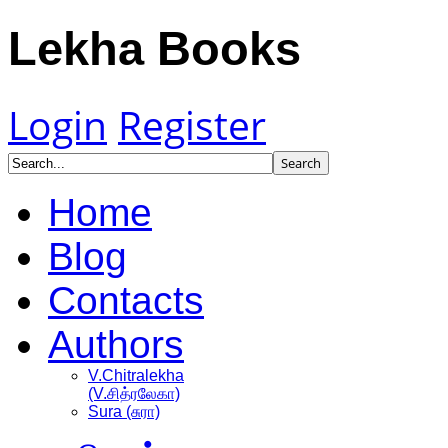
Lekha Books
Login
Register
Home
Blog
Contacts
Authors
V.Chitralekha
(V.சித்ரலேகா)
Sura (சுரா)