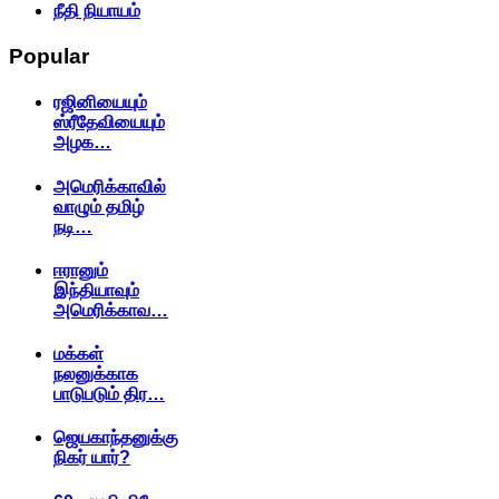
நீதி நியாயம்
Popular
ரஜினியையும்
ஸ்ரீதேவியையும்
அழக…
அமெரிக்காவில்
வாழும் தமிழ்
நடி…
ஈரானும்
இந்தியாவும்
அமெரிக்காவ…
மக்கள்
நலனுக்காக
பாடுபடும் திர…
ஜெயகாந்தனுக்கு
நிகர் யார்?