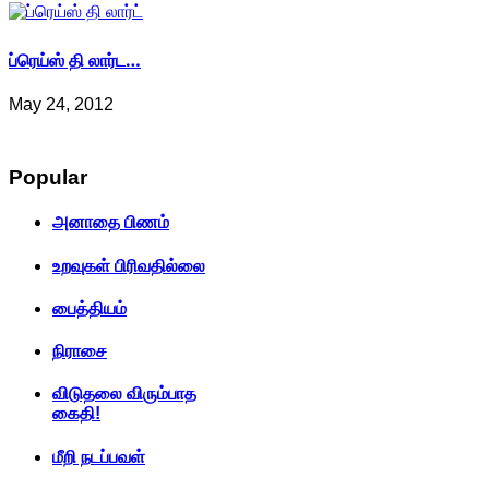
ப்ரெய்ஸ் தி லார்ட…
May 24, 2012
Popular
அனாதை பிணம்
உறவுகள் பிரிவதில்லை
பைத்தியம்
நிராசை
விடுதலை விரும்பாத
கைதி!
மீறி நடப்பவள்