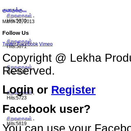
குமாருக்கு…
சிறுகதைகள்
,
Hits:5830
March 22, 2013
Follow
Us
சிறுகதைகள்
,
Twitter
Facebook
Vimeo
Hits:5871
Copyright @ Lekha Produc
சிறுகதைகள்
,
Reserved.
Hits:5717
Login
or
Register
சிறுகதைகள்
,
Hits:5723
Facebook user?
சிறுகதைகள்
,
Hits:5819
You can use your Faceboo