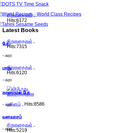
சிறுகதைகள்
,
Hits:6172
Latest
Books
சிறுகதைகள்
,
பேய்
Hits:7315
- சுரா
மாது
சிறுகதைகள்
,
Hits:6120
- சுரா
காணாமல் போ…
புதினம்
, Hits:8586
- சுரா
வனவாசம்
சிறுகதைகள்
,
- சுரா
Hits:5219