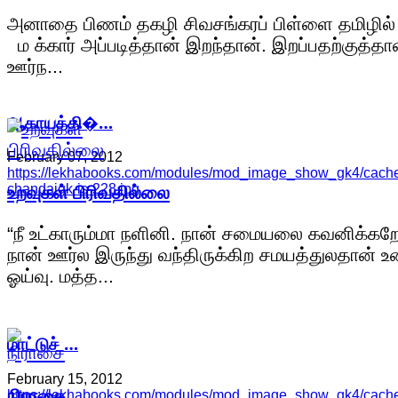
அனாதை பிணம் தகழி சிவசங்கரப் பிள்ளை தமிழில் :
ம க்கார் அப்படித்தான் இறந்தான். இறப்பதற்குத்தா
ஊர்ந...
ஆகாயத்தி�…
February 07, 2012
https://lekhabooks.com/modules/mod_image_show_gk4/cache/
உறவுகள் பிரிவதில்லை
chandaigk-is-228.jpg
“நீ உட்காரும்மா நளினி. நான் சமையலை கவனிக்கறே
நான் ஊர்ல இருந்து வந்திருக்கிற சமயத்துலதான் உ
ஓய்வு. மத்த...
மாட்டுச் …
February 15, 2012
நிராசை
https://lekhabooks.com/modules/mod_image_show_gk4/cache