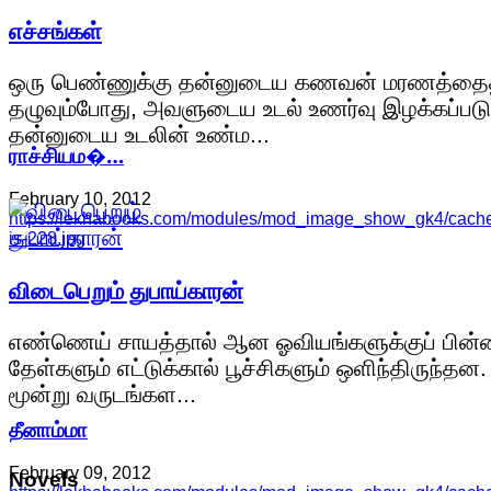
எச்சங்கள்
ஒரு பெண்ணுக்கு தன்னுடைய கணவன் மரணத்தை
தழுவும்போது, அவளுடைய உடல் உணர்வு இழக்கப்படு
தன்னுடைய உடலின் உண்ம...
ராச்சியம�…
February 10, 2012
https://lekhabooks.com/modules/mod_image_show_gk4/cach
is-228.jpg
விடைபெறும் துபாய்காரன்
எண்ணெய் சாயத்தால் ஆன ஓவியங்களுக்குப் பின்
தேள்களும் எட்டுக்கால் பூச்சிகளும் ஒளிந்திருந்தன.
மூன்று வருடங்கள...
தீனாம்மா
February 09, 2012
Novels