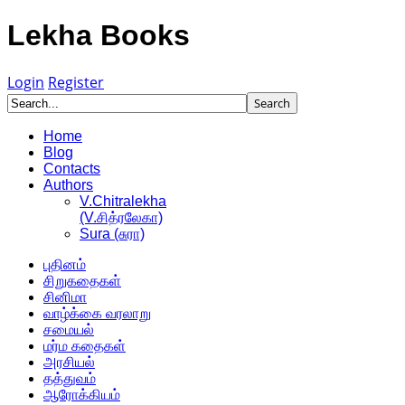
Lekha Books
Login
Register
Home
Blog
Contacts
Authors
V.Chitralekha
(V.சித்ரலேகா)
Sura (சுரா)
புதினம்
சிறுகதைகள்
சினிமா
வாழ்க்கை வரலாறு
சமையல்
மர்ம கதைகள்
அரசியல்
தத்துவம்
ஆரோக்கியம்