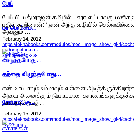
பேய்
பேய் பி. பத்மராஜன் தமிழில் : சுரா எ ட்டாவது மனிதன
பதில் கூறினான்: ‘நான் அந்த வழியில் செல்லவில்லை
மர பொம்மை…
அவனும் ...
February 14, 2012
https://lekhabooks.com/modules/mod_image_show_gk4/cache/
kudumpathil-oru-
sampavamgk-is-
228.jpg
தந்தை விழுந்தபோது...
என் வாப்பாவும் உம்மாவும் என்னை அடித்திருக்கிறார்க
அவை அனைத்தும் நியாயமான காரணங்களுக்குத்த
கோபாஷி கு…
நான்தான் மூத்...
February 15, 2012
https://lekhabooks.com/modules/mod_image_show_gk4/cache
is-228.jpg