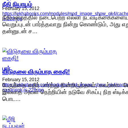
நீதி நியாயம்
February 15, 2012
https://lekhabooks.com/modules/mod_image_show_gk4/cache/
நீதிமன்றத்தில் நடைபெற்ற எல்லா நடவடிக்கைகளையு
is-228.jpg
வெறுப்புடன் பார்த்தவாறு நின்று கொண்டும், அது எத
தன்னுடன் ச...
பார்
விடுதலை விரும்பாத கைதி!
February 15, 2012
பேருந்தை எதிர் பார்த்து நின்றிருந்தாள், கவர்ணா. 
https://lekhabooks.com/modules/mod_image_show_gk4/cache
pasaraigk-is-228.jpg
இல்லாத அவள் நெற்றியின் நடுவே சிகப்பு நிற ஸ்டிக்க
பொட...