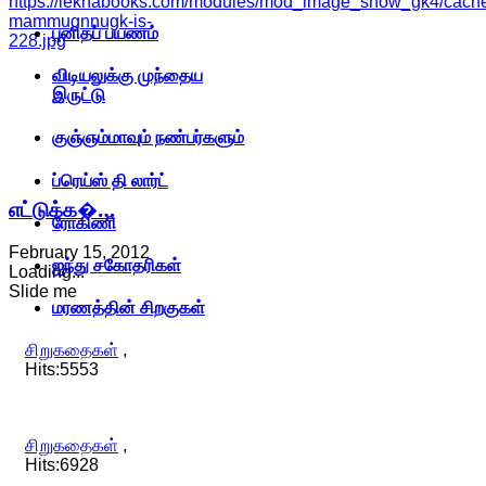
https://lekhabooks.com/modules/mod_image_show_gk4/cache/s
mammugnnugk-is-
புனிதப் பயணம்
228.jpg
விடியலுக்கு முந்தைய
இருட்டு
குஞ்ஞம்மாவும் நண்பர்களும்
ப்ரெய்ஸ் தி லார்ட்
எட்டுக்க�…
ரோகிணி
February 15, 2012
ஐந்து சகோதரிகள்
Loading...
Slide me
மரணத்தின் சிறகுகள்
சிறுகதைகள்
,
Hits:5553
சிறுகதைகள்
,
Hits:6928