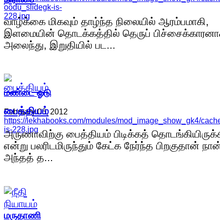
oodu_slidegk-is-
228.jpg
வாழ்க்கை மிகவும் தாழ்ந்த நிலையில் ஆரம்பமாகி,
இளமையின் தொடக்கத்தில் தெருப் பிச்சைக்காரன
அலைந்து, இறுதியில் பட...
மண்டை ஓடு
பைத்தியம்
February 06, 2012
https://lekhabooks.com/modules/mod_image_show_gk4/cache/
is-228.jpg
அருணாவிற்கு பைத்தியம் பிடிக்கத் தொடங்கியிருக்
என்று பலரிடமிருந்தும் கேட்க நேர்ந்த பிறகுதான் நான
அந்தத் த...
மருதாணி