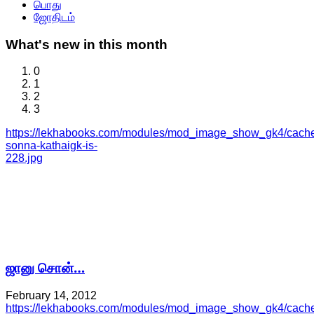
பொது
ஜோதிடம்
What's
new in this month
0
1
2
3
https://lekhabooks.com/modules/mod_image_show_gk4/cache/
sonna-kathaigk-is-
228.jpg
ஜானு சொன்…
February 14, 2012
https://lekhabooks.com/modules/mod_image_show_gk4/cache/