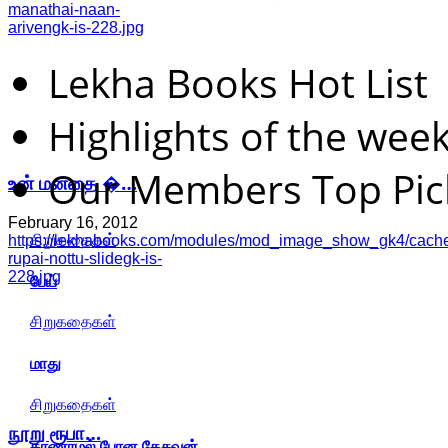
manathai-naan-
arivengk-is-228.jpg
Lekha Books Hot List
Highlights of the wee
Our Members Top Pic
உன் மனதை �…
February 16, 2012
சிறுகதைகள்
https://lekhabooks.com/modules/mod_image_show_gk4/cache
rupai-nottu-slidegk-is-
228.jpg
பேய்
சிறுகதைகள்
மாது
சிறுகதைகள்
நூறு ரூபா…
காணாமல் போன கேசவன்