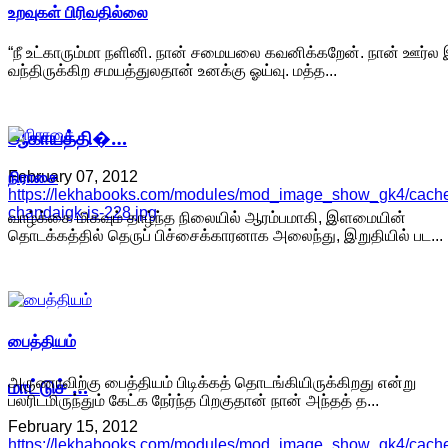
உறவுகள் பிரிவதில்லை
“நீ உட்காரும்மா நளினி. நான் சமையலை கவனிக்கறேன். நான் ஊர்ல 
வந்திருக்கிற சமயத்துலதான் உனக்கு ஓய்வு. மத்த...
ஆகாயத்தி�…
நிராசை
February 07, 2012
https://lekhabooks.com/modules/mod_image_show_gk4/cache/
chandaigk-is-228.jpg
வாழ்க்கை மிகவும் தாழ்ந்த நிலையில் ஆரம்பமாகி, இளமையின்
தொடக்கத்தில் தெருப் பிச்சைக்காரனாக அலைந்து, இறுதியில் பட...
பைத்தியம்
அருணாவிற்கு பைத்தியம் பிடிக்கத் தொடங்கியிருக்கிறது என்று
மாட்டுச் …
பலரிடமிருந்தும் கேட்க நேர்ந்த பிறகுதான் நான் அந்தத் த...
February 15, 2012
https://lekhabooks.com/modules/mod_image_show_gk4/cache