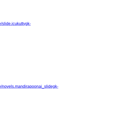
lide.icukuttygk-
/novels.mandirapoonai_slidegk-