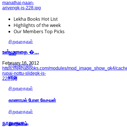
manathai-naan-
arivengk-is-228.jpg
Lekha Books Hot List
Highlights of the week
Our Members Top Picks
சிறுகதைகள்
உன் மனதை �…
பேய்
February 16, 2012
சிறுகதைகள்
https://lekhabooks.com/modules/mod_image_show_gk4/cache
rupai-nottu-slidegk-is-
மாது
228.jpg
சிறுகதைகள்
காணாமல் போன கேசவன்
சிறுகதைகள்
நூறு ரூபா…
வனவாசம்