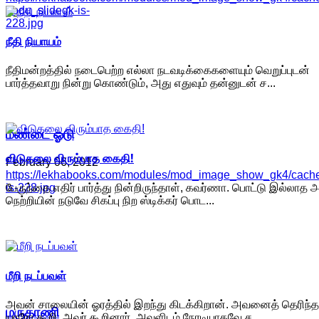
oodu_slidegk-is-
228.jpg
நீதி நியாயம்
நீதிமன்றத்தில் நடைபெற்ற எல்லா நடவடிக்கைகளையும் வெறுப்புடன்
பார்த்தவாறு நின்று கொண்டும், அது எதுவும் தன்னுடன் ச...
மண்டை ஓடு
விடுதலை விரும்பாத கைதி!
February 06, 2012
https://lekhabooks.com/modules/mod_image_show_gk4/cache/
பேருந்தை எதிர் பார்த்து நின்றிருந்தாள், கவர்ணா. பொட்டு இல்லாத 
is-228.jpg
நெற்றியின் நடுவே சிகப்பு நிற ஸ்டிக்கர் பொட...
மீறி நடப்பவள்
அவன் சாலையின் ஓரத்தில் இறந்து கிடக்கிறான். அவனைத் தெரிந்த
மருதாணி
யாரோ கூறி, அவர் கூறினார். அவளிடம் நேரடியாகவே ச...