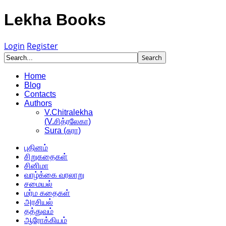
Lekha Books
Login
Register
Home
Blog
Contacts
Authors
V.Chitralekha
(V.சித்ரலேகா)
Sura (சுரா)
புதினம்
சிறுகதைகள்
சினிமா
வாழ்க்கை வரலாறு
சமையல்
மர்ம கதைகள்
அரசியல்
தத்துவம்
ஆரோக்கியம்