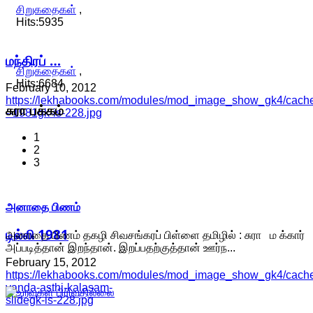
சிறுகதைகள்
,
Hits:5935
மந்திரப் …
சிறுகதைகள்
,
Hits:6684
February 10, 2012
https://lekhabooks.com/modules/mod_image_show_gk4/cache/
சுரா
பக்கம்
--1981gk-is-228.jpg
1
2
3
அனாதை பிணம்
டில்லி 1981
அனாதை பிணம் தகழி சிவசங்கரப் பிள்ளை தமிழில் : சுரா ம க்கார்
அப்படித்தான் இறந்தான். இறப்பதற்குத்தான் ஊர்ந...
February 15, 2012
https://lekhabooks.com/modules/mod_image_show_gk4/cache/
vanda-asthi-kalasam-
slidegk-is-228.jpg