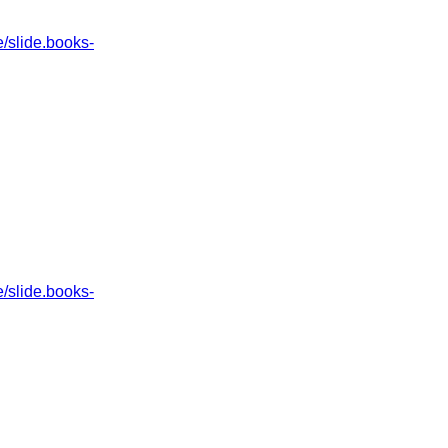
slide.books-
slide.books-