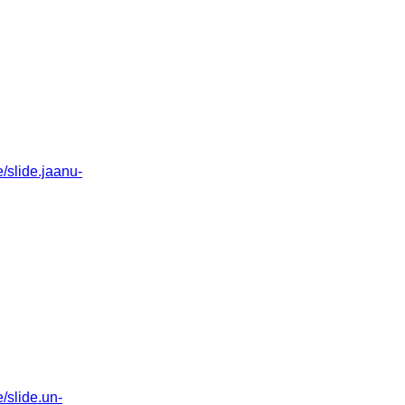
slide.jaanu-
slide.un-