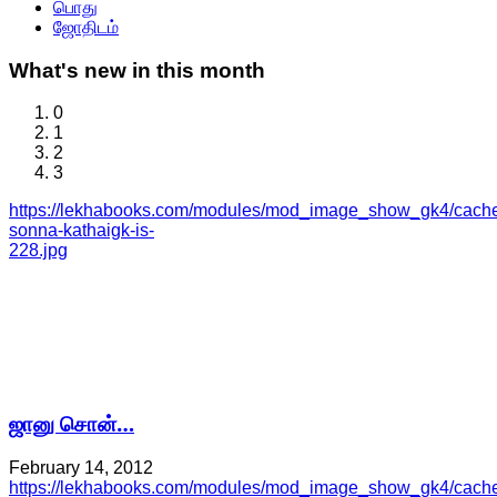
பொது
ஜோதிடம்
What's
new in this month
0
1
2
3
https://lekhabooks.com/modules/mod_image_show_gk4/cache/
sonna-kathaigk-is-
228.jpg
ஜானு சொன்…
February 14, 2012
https://lekhabooks.com/modules/mod_image_show_gk4/cache/