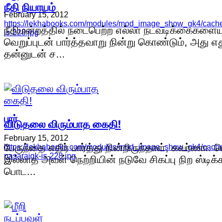
நீதி நியாயம்
February 15, 2012
https://lekhabooks.com/modules/mod_image_show_gk4/cache/
நீதிமன்றத்தில் நடைபெற்ற எல்லா நடவடிக்கைகளையு
is-228.jpg
வெறுப்புடன் பார்த்தவாறு நின்று கொண்டும், அது எத
தன்னுடன் ச...
பார்
விடுதலை விரும்பாத கைதி!
February 15, 2012
பேருந்தை எதிர் பார்த்து நின்றிருந்தாள், கவர்ணா. 
https://lekhabooks.com/modules/mod_image_show_gk4/cache
pasaraigk-is-228.jpg
இல்லாத அவள் நெற்றியின் நடுவே சிகப்பு நிற ஸ்டிக்க
பொட...