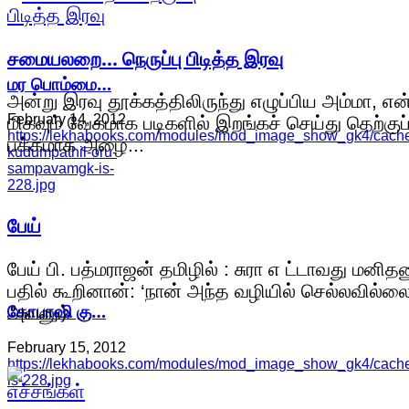
சமையலறை... நெருப்பு பிடித்த இரவு
மர பொம்மை…
அன்று இரவு தூக்கத்திலிருந்து எழுப்பிய அம்மா, 
February 14, 2012
மிகவும் வேகமாக படிகளில் இறங்கச் செய்து தெற்குப
https://lekhabooks.com/modules/mod_image_show_gk4/cache/
பக்கமாக அழை...
kudumpathil-oru-
sampavamgk-is-
228.jpg
பேய்
பேய் பி. பத்மராஜன் தமிழில் : சுரா எ ட்டாவது மனிதன
பதில் கூறினான்: ‘நான் அந்த வழியில் செல்லவில்லை
கோபாஷி கு…
அவனும் ...
February 15, 2012
https://lekhabooks.com/modules/mod_image_show_gk4/cache
is-228.jpg