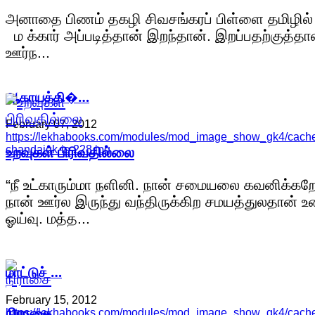
அனாதை பிணம் தகழி சிவசங்கரப் பிள்ளை தமிழில் :
ம க்கார் அப்படித்தான் இறந்தான். இறப்பதற்குத்தா
ஊர்ந...
ஆகாயத்தி�…
February 07, 2012
https://lekhabooks.com/modules/mod_image_show_gk4/cache/
உறவுகள் பிரிவதில்லை
chandaigk-is-228.jpg
“நீ உட்காரும்மா நளினி. நான் சமையலை கவனிக்கறே
நான் ஊர்ல இருந்து வந்திருக்கிற சமயத்துலதான் உ
ஓய்வு. மத்த...
மாட்டுச் …
February 15, 2012
நிராசை
https://lekhabooks.com/modules/mod_image_show_gk4/cache