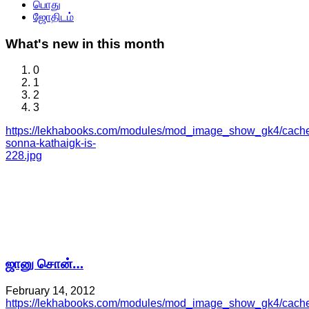
பொது
ஜோதிடம்
What's
new in this month
0
1
2
3
https://lekhabooks.com/modules/mod_image_show_gk4/cache/
sonna-kathaigk-is-
228.jpg
ஜானு சொன்…
February 14, 2012
https://lekhabooks.com/modules/mod_image_show_gk4/cache/