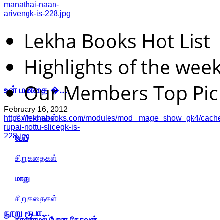
manathai-naan-
arivengk-is-228.jpg
Lekha Books Hot List
Highlights of the wee
Our Members Top Pic
உன் மனதை �…
February 16, 2012
சிறுகதைகள்
https://lekhabooks.com/modules/mod_image_show_gk4/cache
rupai-nottu-slidegk-is-
228.jpg
பேய்
சிறுகதைகள்
மாது
சிறுகதைகள்
நூறு ரூபா…
காணாமல் போன கேசவன்