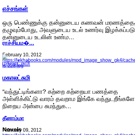
எச்சங்கள்
ஒரு பெண்ணுக்கு தன்னுடைய கணவன் மரணத்தை
தழுவும்போது, அவளுடைய உடல் உணர்வு இழக்கப்படு
தன்னுடைய உடலின் உண்ம...
ராச்சியம�…
February 10, 2012
https://lekhabooks.com/modules/mod_image_show_gk4/cach
is-228.jpg
மகாலட்சுமி
“வந்துட்டிங்களா? கற்றை கற்றையா பணத்தை
அள்ளிக்கிட்டு வாரம் தவறாம இங்கே வந்துடறீங்களே
நிறைய அன்பை சுமந்துக...
தீனாம்மா
Novels
February 09, 2012