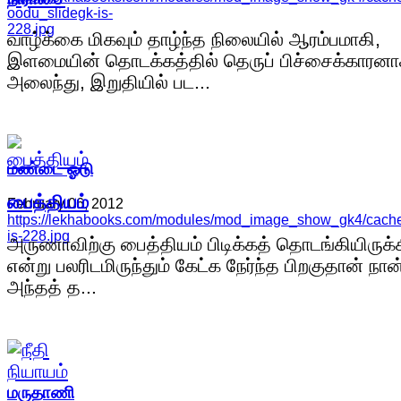
oodu_slidegk-is-
228.jpg
வாழ்க்கை மிகவும் தாழ்ந்த நிலையில் ஆரம்பமாகி,
இளமையின் தொடக்கத்தில் தெருப் பிச்சைக்காரன
அலைந்து, இறுதியில் பட...
மண்டை ஓடு
பைத்தியம்
February 06, 2012
https://lekhabooks.com/modules/mod_image_show_gk4/cache/
is-228.jpg
அருணாவிற்கு பைத்தியம் பிடிக்கத் தொடங்கியிருக்
என்று பலரிடமிருந்தும் கேட்க நேர்ந்த பிறகுதான் நான
அந்தத் த...
மருதாணி