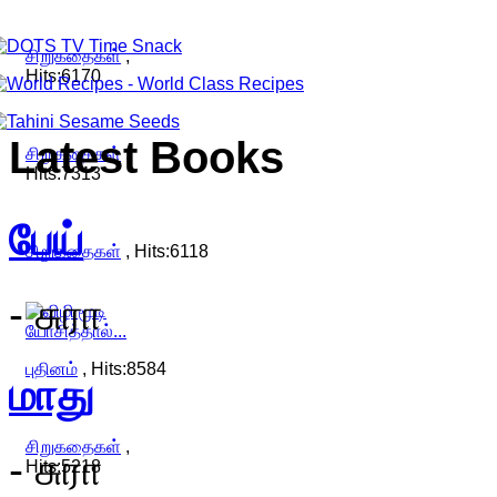
சிறுகதைகள்
,
Hits:6170
Latest
Books
சிறுகதைகள்
,
Hits:7313
பேய்
சிறுகதைகள்
, Hits:6118
- சுரா
புதினம்
, Hits:8584
மாது
சிறுகதைகள்
,
- சுரா
Hits:5218