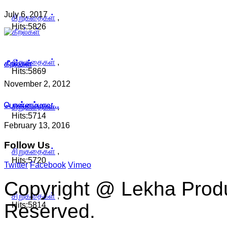
July 6, 2017
சிறுகதைகள்
,
Hits:5826
கீறல்கள்
சிறுகதைகள்
,
Hits:5869
November 2, 2012
பொன்னம்மாவ…
சிறுகதைகள்
,
Hits:5714
February 13, 2016
Follow
Us
சிறுகதைகள்
,
Hits:5720
Twitter
Facebook
Vimeo
Copyright @ Lekha Produc
சிறுகதைகள்
,
Reserved.
Hits:5814