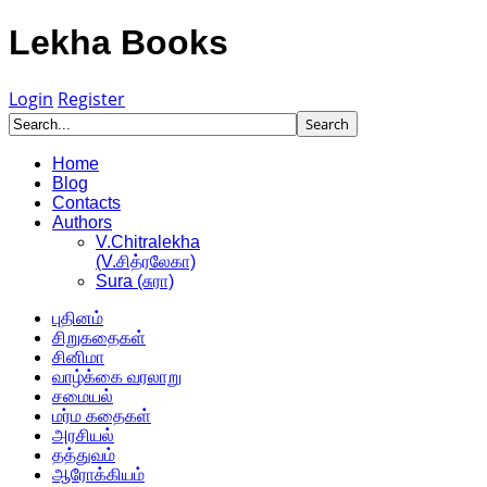
Lekha Books
Login
Register
Home
Blog
Contacts
Authors
V.Chitralekha
(V.சித்ரலேகா)
Sura (சுரா)
புதினம்
சிறுகதைகள்
சினிமா
வாழ்க்கை வரலாறு
சமையல்
மர்ம கதைகள்
அரசியல்
தத்துவம்
ஆரோக்கியம்