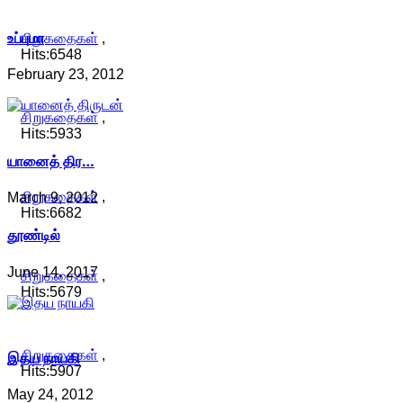
உப்புமா
சிறுகதைகள்
,
Hits:6548
February 23, 2012
சிறுகதைகள்
,
Hits:5933
யானைத் திர…
சிறுகதைகள்
,
March 9, 2012
Hits:6682
தூண்டில்
June 14, 2017
சிறுகதைகள்
,
Hits:5679
சிறுகதைகள்
,
இதய நாயகி
Hits:5907
May 24, 2012