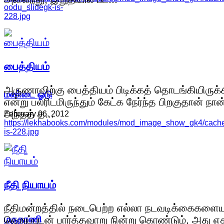
oodu_slidegk-is-
228.jpg
பைத்தியம்
அருணாவிற்கு பைத்தியம் பிடிக்கத் தொடங்கியிருக்
மண்டை ஓடு
என்று பலரிடமிருந்தும் கேட்க நேர்ந்த பிறகுதான் நான
அந்தத் த...
February 06, 2012
https://lekhabooks.com/modules/mod_image_show_gk4/cache/
is-228.jpg
நீதி நியாயம்
நீதிமன்றத்தில் நடைபெற்ற எல்லா நடவடிக்கைகளையு
மருதாணி
வெறுப்புடன் பார்த்தவாறு நின்று கொண்டும், அது எத