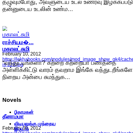
தழுவும்போது, அவளுடைய உடல் உணர்வு இழக்கப்படு
தன்னுடைய உடலின் உண்ம...
ராச்சியம�…
மகாலட்சுமி
February 10, 2012
https://lekhabooks.com/modules/mod_image_show_gk4/cach
“வந்துட்டிங்களா? கற்றை கற்றையா பணத்தை
is-228.jpg
அள்ளிக்கிட்டு வாரம் தவறாம இங்கே வந்துடறீங்களே
நிறைய அன்பை சுமந்துக...
Novels
பிதாமகன்
தீனாம்மா
விடியலுக்கு முந்தைய
February 09, 2012
இருட்டு