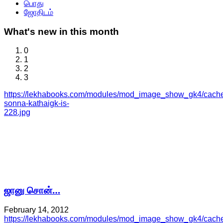
பொது
ஜோதிடம்
What's
new in this month
0
1
2
3
https://lekhabooks.com/modules/mod_image_show_gk4/cache/
sonna-kathaigk-is-
228.jpg
ஜானு சொன்…
February 14, 2012
https://lekhabooks.com/modules/mod_image_show_gk4/cache/