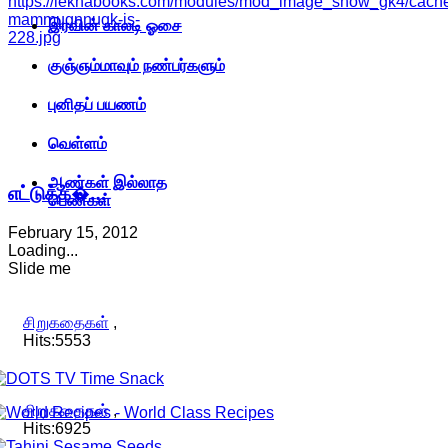
https://lekhabooks.com/modules/mod_image_show_gk4/cache/s
mammugnnugk-is-
இரவின் காலடி ஓசை
228.jpg
குஞ்ஞம்மாவும் நண்பர்களும்
புனிதப் பயணம்
வெள்ளம்
ஆண்கள் இல்லாத
எட்டுக்க�…
பெண்கள்
February 15, 2012
Loading...
Slide me
சிறுகதைகள்
,
Hits:5553
சிறுகதைகள்
,
Hits:6925