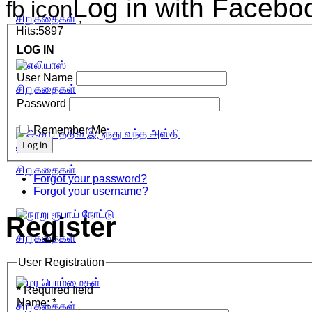
Log in with Facebo
fb icon
சிறுகதைகள்
,
Hits:5897
LOG IN
User Name
சிறுகதைகள்
Password
Remember Me
சிறுகதைகள்
Forgot your password?
Forgot your username?
Register
சிறுகதைகள்
User Registration
*
Required field
Name:
*
சிறுகதைகள்