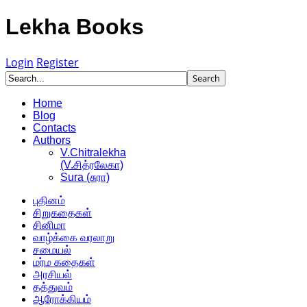
Lekha Books
Login
Register
Home
Blog
Contacts
Authors
V.Chitralekha
(V.சித்ரலேகா)
Sura (சுரா)
புதினம்
சிறுகதைகள்
சினிமா
வாழ்க்கை வரலாறு
சமையல்
மர்ம கதைகள்
அரசியல்
தத்துவம்
ஆரோக்கியம்