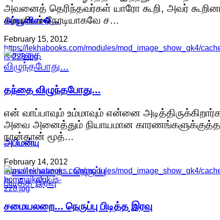
அவனைத் தெரிந்தவர்கள் யாரோ கூறி, அவர் கூறினா
கம்யூனிஸ�…
அவளிடம் நேரடியாகவே ச...
February 15, 2012
https://lekhabooks.com/modules/mod_image_show_gk4/cache
is-228.jpg
தந்தை விழுந்தபோது...
என் வாப்பாவும் உம்மாவும் என்னை அடித்திருக்கிறார்க
அவை அனைத்தும் நியாயமான காரணங்களுக்குத்த
நான்தான் மூத்...
அபிமன்யு
February 14, 2012
https://lekhabooks.com/modules/mod_image_show_gk4/cache
bommaikalgk-is-
228.jpg
சமையலறை... நெருப்பு பிடித்த இரவு