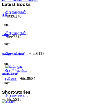
Latest
Books
சிறுகதைகள்
,
பேய்
Hits:6170
- சுரா
சிறுகதைகள்
,
மாது
Hits:7312
- சுரா
காணாமல் போ…
சிறுகதைகள்
, Hits:6118
- சுரா
வனவாசம்
புதினம்
, Hits:8584
- சுரா
Short-Stories
சிறுகதைகள்
,
Hits:5218