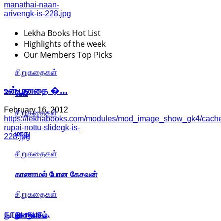
manathai-naan-
arivengk-is-228.jpg
Lekha Books Hot List
Highlights of the week
Our Members Top Picks
சிறுகதைகள்
உன் மனதை �…
பேய்
February 16, 2012
சிறுகதைகள்
https://lekhabooks.com/modules/mod_image_show_gk4/cache
rupai-nottu-slidegk-is-
மாது
228.jpg
சிறுகதைகள்
காணாமல் போன கேசவன்
சிறுகதைகள்
நூறு ரூபா…
வனவாசம்