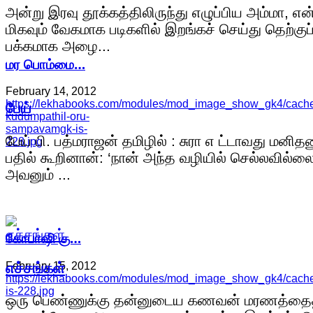
அன்று இரவு தூக்கத்திலிருந்து எழுப்பிய அம்மா, 
மிகவும் வேகமாக படிகளில் இறங்கச் செய்து தெற்குப
பக்கமாக அழை...
மர பொம்மை…
February 14, 2012
https://lekhabooks.com/modules/mod_image_show_gk4/cache/
பேய்
kudumpathil-oru-
sampavamgk-is-
பேய் பி. பத்மராஜன் தமிழில் : சுரா எ ட்டாவது மனிதன
228.jpg
பதில் கூறினான்: ‘நான் அந்த வழியில் செல்லவில்லை
அவனும் ...
கோபாஷி கு…
எச்சங்கள்
February 15, 2012
https://lekhabooks.com/modules/mod_image_show_gk4/cache
is-228.jpg
ஒரு பெண்ணுக்கு தன்னுடைய கணவன் மரணத்தை