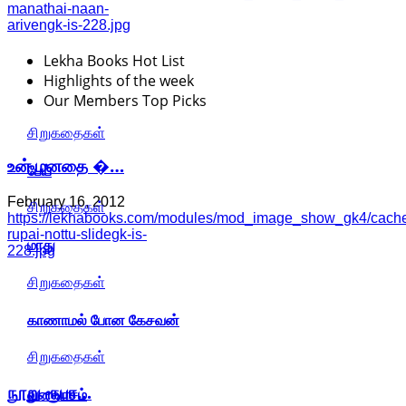
manathai-naan-
arivengk-is-228.jpg
Lekha Books Hot List
Highlights of the week
Our Members Top Picks
சிறுகதைகள்
உன் மனதை �…
பேய்
February 16, 2012
சிறுகதைகள்
https://lekhabooks.com/modules/mod_image_show_gk4/cache
rupai-nottu-slidegk-is-
மாது
228.jpg
சிறுகதைகள்
காணாமல் போன கேசவன்
சிறுகதைகள்
நூறு ரூபா…
வனவாசம்