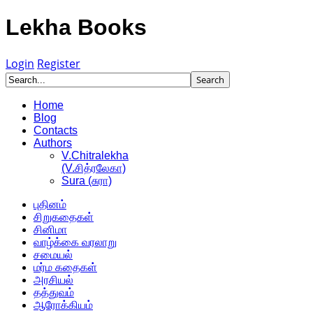
Lekha Books
Login
Register
Home
Blog
Contacts
Authors
V.Chitralekha
(V.சித்ரலேகா)
Sura (சுரா)
புதினம்
சிறுகதைகள்
சினிமா
வாழ்க்கை வரலாறு
சமையல்
மர்ம கதைகள்
அரசியல்
தத்துவம்
ஆரோக்கியம்