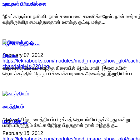
உறவுகள் பிரிவதில்லை
“நீ உட்காரும்மா நளினி. நான் சமையலை கவனிக்கறேன். நான் ஊர்ல 
வந்திருக்கிற சமயத்துலதான் உனக்கு ஓய்வு. மத்த...
ஆகாயத்தி�…
நிராசை
February 07, 2012
https://lekhabooks.com/modules/mod_image_show_gk4/cache/
chandaigk-is-228.jpg
வாழ்க்கை மிகவும் தாழ்ந்த நிலையில் ஆரம்பமாகி, இளமையின்
தொடக்கத்தில் தெருப் பிச்சைக்காரனாக அலைந்து, இறுதியில் பட...
பைத்தியம்
அருணாவிற்கு பைத்தியம் பிடிக்கத் தொடங்கியிருக்கிறது என்று
மாட்டுச் …
பலரிடமிருந்தும் கேட்க நேர்ந்த பிறகுதான் நான் அந்தத் த...
February 15, 2012
https://lekhabooks.com/modules/mod_image_show_gk4/cache