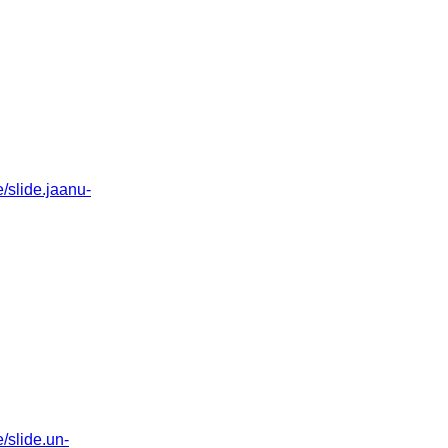
slide.jaanu-
slide.un-