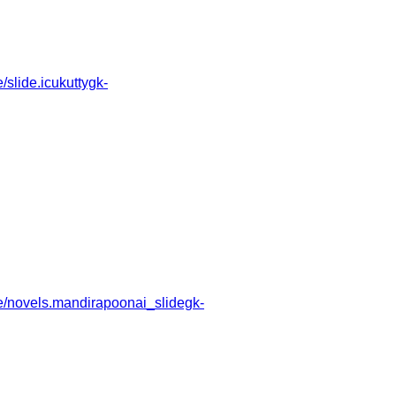
lide.icukuttygk-
/novels.mandirapoonai_slidegk-