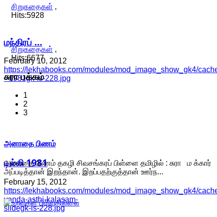
சிறுகதைகள்
,
Hits:5928
மந்திரப் …
சிறுகதைகள்
,
Hits:6677
February 10, 2012
https://lekhabooks.com/modules/mod_image_show_gk4/cache/
சுரா
பக்கம்
--1981gk-is-228.jpg
1
2
3
அனாதை பிணம்
டில்லி 1981
அனாதை பிணம் தகழி சிவசங்கரப் பிள்ளை தமிழில் : சுரா ம க்கார்
அப்படித்தான் இறந்தான். இறப்பதற்குத்தான் ஊர்ந...
February 15, 2012
https://lekhabooks.com/modules/mod_image_show_gk4/cache/
vanda-asthi-kalasam-
slidegk-is-228.jpg