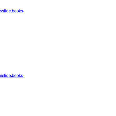
slide.books-
slide.books-