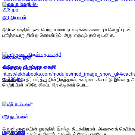
oodu_slidegk-is-
228.jpg
நீதி நியாயம்
நீதிமன்றத்தில் நடைபெற்ற எல்லா நடவடிக்கைகளையும் வெறுப்புடன்
பார்த்தவாறு நின்று கொண்டும், அது எதுவும் தன்னுடன் ச...
மண்டை ஓடு
விடுதலை விரும்பாத கைதி!
February 06, 2012
https://lekhabooks.com/modules/mod_image_show_gk4/cache/
பேருந்தை எதிர் பார்த்து நின்றிருந்தாள், கவர்ணா. பொட்டு இல்லாத 
is-228.jpg
நெற்றியின் நடுவே சிகப்பு நிற ஸ்டிக்கர் பொட...
மீறி நடப்பவள்
அவன் சாலையின் ஓரத்தில் இறந்து கிடக்கிறான். அவனைத் தெரிந்த
மருதாணி
யாரோ கூறி, அவர் கூறினார். அவளிடம் நேரடியாகவே ச...