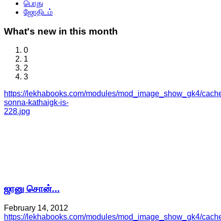
பொது
ஜோதிடம்
What's
new in this month
0
1
2
3
https://lekhabooks.com/modules/mod_image_show_gk4/cache/
sonna-kathaigk-is-
228.jpg
ஜானு சொன்…
February 14, 2012
https://lekhabooks.com/modules/mod_image_show_gk4/cache/