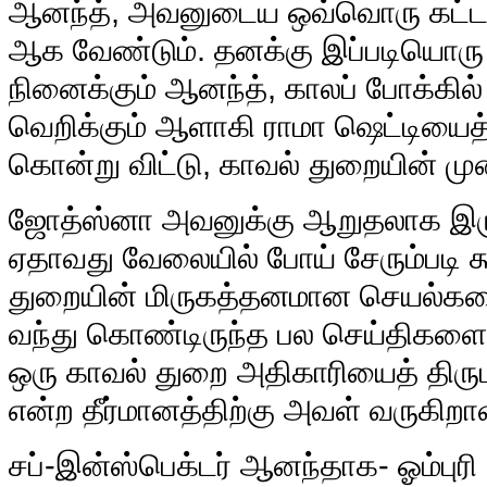
ஆனந்த், அவனுடைய ஒவ்வொரு கட்டள
ஆக வேண்டும். தனக்கு இப்படியொரு
நினைக்கும் ஆனந்த், காலப் போக்கில் 
வெறிக்கும் ஆளாகி ராமா ஷெட்டியை
கொன்று விட்டு, காவல் துறையின் ம
ஜோத்ஸ்னா அவனுக்கு ஆறுதலாக இர
ஏதாவது வேலையில் போய் சேரும்படி க
துறையின் மிருகத்தனமான செயல்களை
வந்து கொண்டிருந்த பல செய்திகளைப் 
ஒரு காவல் துறை அதிகாரியைத் திரு
என்ற தீர்மானத்திற்கு அவள் வருகிறாள
சப்-இன்ஸ்பெக்டர் ஆனந்தாக- ஓம்பு