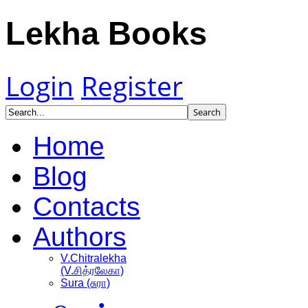
Lekha Books
Login
Register
Home
Blog
Contacts
Authors
V.Chitralekha
(V.சித்ரலேகா)
Sura (சுரா)