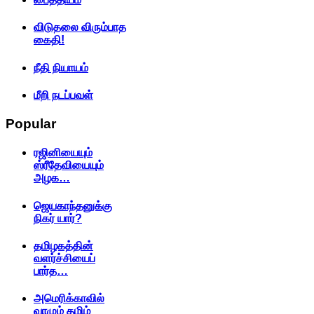
விடுதலை விரும்பாத
கைதி!
நீதி நியாயம்
மீறி நடப்பவள்
Popular
ரஜினியையும்
ஸ்ரீதேவியையும்
அழக…
ஜெயகாந்தனுக்கு
நிகர் யார்?
தமிழகத்தின்
வளர்ச்சியைப்
பார்த…
அமெரிக்காவில்
வாழும் தமிழ்