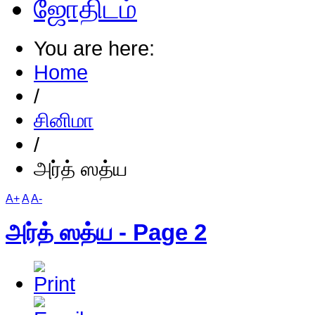
ஜோதிடம்
You are here:
Home
/
சினிமா
/
அர்த் ஸத்ய
A+
A
A-
அர்த் ஸத்ய - Page 2