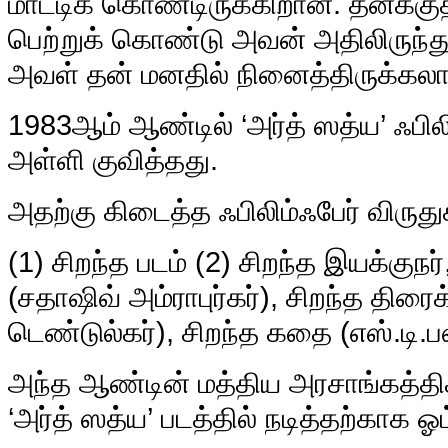
மாட்டிக் கொண்டிருக்கிறான். தனக்க
பெற்றுக் கொண்டு அவன் அதிலிருந்து 
அவள் தன் மனதில் நினைத்திருக்கலா
1983ஆம் ஆண்டில் ‘அர்த் ஸத்ய’ ஃபில
அள்ளி குவித்தது.
அதற்கு கிடைத்த ஃபிலிம்ஃபேர் விருது
(1) சிறந்த படம் (2) சிறந்த இயக்குநர
(சதாஷிவ் அம்ராபுர்கர்), சிறந்த திர
டெண்டுல்கர்), சிறந்த கதை (எஸ்.டி.ப
அந்த ஆண்டின் மத்திய அரசாங்கத்திக்
‘அர்த் ஸத்ய’ படத்தில் நடித்தற்காக ஓம