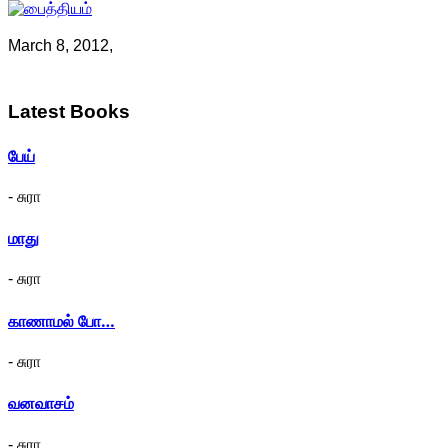
March 8, 2012,
Latest
Books
பேய்
- சுரா
மாது
- சுரா
காணாமல் போ…
- சுரா
வனவாசம்
- சுரா